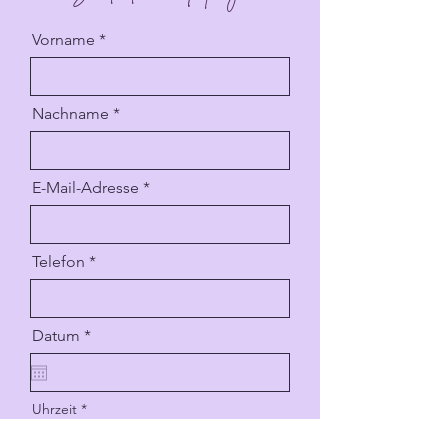
Vorname
Nachname
E-Mail-Adresse
Telefon
r
Datum
*
e
q
u
i
Uhrzeit
r
e
d